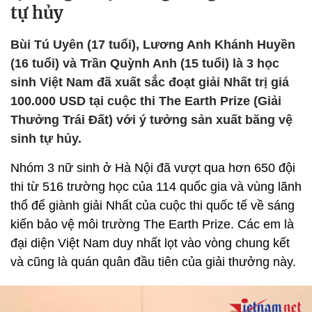
tự hủy
Bùi Tú Uyên (17 tuổi), Lương Anh Khánh Huyền
(16 tuổi) và Trần Quỳnh Anh (15 tuổi) là 3 học
sinh Việt Nam đã xuất sắc đoạt giải Nhất trị giá
100.000 USD tại cuộc thi The Earth Prize (Giải
Thưởng Trái Đất) với ý tưởng sản xuất băng vệ
sinh tự hủy.
Nhóm 3 nữ sinh ở Hà Nội đã vượt qua hơn 650 đội
thi từ 516 trường học của 114 quốc gia và vùng lãnh
thổ để giành giải Nhất của cuộc thi quốc tế về sáng
kiến bảo vệ môi trường The Earth Prize. Các em là
đại diện Việt Nam duy nhất lọt vào vòng chung kết
và cũng là quán quân đầu tiên của giải thưởng này.