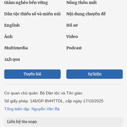
Giảm nghèo bền vững
Nông thôn mới
Dân tộc thiểu số và miền núi
Nội dung chuyên đề
English
Hồ sơ
Ảnh
Video
Multimedia
Podcast
24h qua
Tuyến bài
Sự kiện
Cơ quan chủ quản: Bộ Dân tộc và Tôn giáo
Số giấy phép: 146/GP-BVHTTDL, cấp ngày 17/10/2025
Tổng biên tập: Nguyễn Văn Bá
Liên hệ tòa soạn