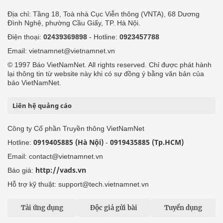
Địa chỉ: Tầng 18, Toà nhà Cục Viễn thông (VNTA), 68 Dương
Đình Nghệ, phường Cầu Giấy, TP. Hà Nội.
Điện thoại:
02439369898
- Hotline:
0923457788
Email: vietnamnet@vietnamnet.vn
© 1997 Báo VietNamNet. All rights reserved. Chỉ được phát hành
lại thông tin từ website này khi có sự đồng ý bằng văn bản của
báo VietNamNet.
Liên hệ quảng cáo
Công ty Cổ phần Truyền thông VietNamNet
0919405885 (Hà Nội)
0919435885 (Tp.HCM)
Hotline:
-
Email: contact@vietnamnet.vn
http://vads.vn
Báo giá:
Hỗ trợ kỹ thuật: support@tech.vietnamnet.vn
Tải ứng dụng
Độc giả gửi bài
Tuyển dụng