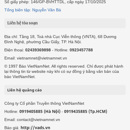
Số giấy phép: 146/GP-BVHTTDL, cấp ngày 17/10/2025
Tổng biên tập: Nguyễn Văn Bá
Liên hệ tòa soạn
Địa chỉ: Tầng 18, Toà nhà Cục Viễn thông (VNTA), 68 Dương
Đình Nghệ, phường Cầu Giấy, TP. Hà Nội.
Điện thoại:
02439369898
- Hotline:
0923457788
Email: vietnamnet@vietnamnet.vn
© 1997 Báo VietNamNet. All rights reserved. Chỉ được phát hành
lại thông tin từ website này khi có sự đồng ý bằng văn bản của
báo VietNamNet.
Liên hệ quảng cáo
Công ty Cổ phần Truyền thông VietNamNet
0919405885 (Hà Nội)
0919435885 (Tp.HCM)
Hotline:
-
Email: contact@vietnamnet.vn
http://vads.vn
Báo giá: