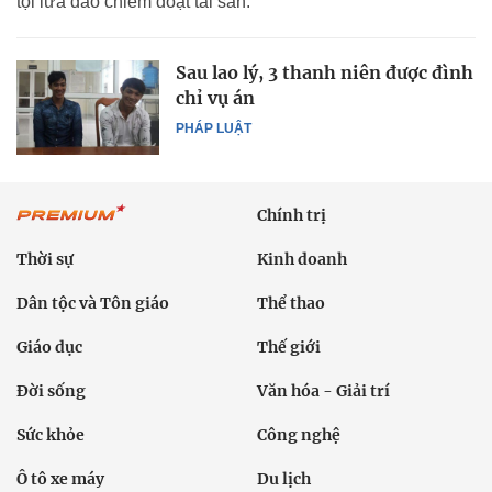
tội lừa đảo chiếm đoạt tài sản.
Sau lao lý, 3 thanh niên được đình
chỉ vụ án
PHÁP LUẬT
Chính trị
Thời sự
Kinh doanh
Dân tộc và Tôn giáo
Thể thao
Giáo dục
Thế giới
Đời sống
Văn hóa - Giải trí
Sức khỏe
Công nghệ
Ô tô xe máy
Du lịch