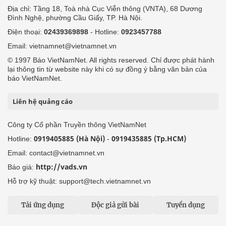
Địa chỉ: Tầng 18, Toà nhà Cục Viễn thông (VNTA), 68 Dương
Đình Nghệ, phường Cầu Giấy, TP. Hà Nội.
Điện thoại:
02439369898
- Hotline:
0923457788
Email: vietnamnet@vietnamnet.vn
© 1997 Báo VietNamNet. All rights reserved. Chỉ được phát hành
lại thông tin từ website này khi có sự đồng ý bằng văn bản của
báo VietNamNet.
Liên hệ quảng cáo
Công ty Cổ phần Truyền thông VietNamNet
0919405885 (Hà Nội)
0919435885 (Tp.HCM)
Hotline:
-
Email: contact@vietnamnet.vn
http://vads.vn
Báo giá:
Hỗ trợ kỹ thuật: support@tech.vietnamnet.vn
Tải ứng dụng
Độc giả gửi bài
Tuyển dụng