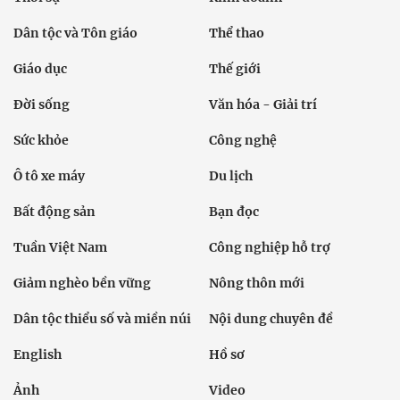
Dân tộc và Tôn giáo
Thể thao
Giáo dục
Thế giới
Đời sống
Văn hóa - Giải trí
Sức khỏe
Công nghệ
Ô tô xe máy
Du lịch
Bất động sản
Bạn đọc
Tuần Việt Nam
Công nghiệp hỗ trợ
Giảm nghèo bền vững
Nông thôn mới
Dân tộc thiểu số và miền núi
Nội dung chuyên đề
English
Hồ sơ
Ảnh
Video