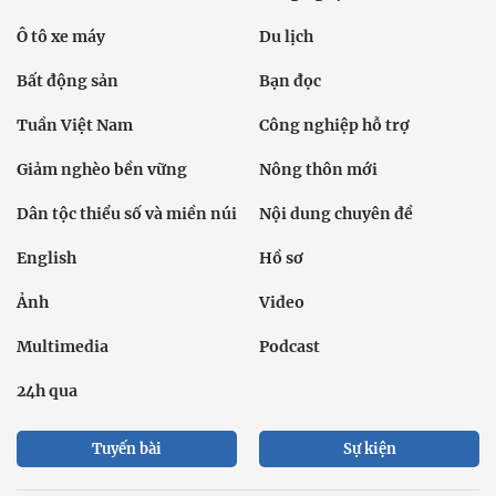
Ô tô xe máy
Du lịch
Bất động sản
Bạn đọc
Tuần Việt Nam
Công nghiệp hỗ trợ
Giảm nghèo bền vững
Nông thôn mới
Dân tộc thiểu số và miền núi
Nội dung chuyên đề
English
Hồ sơ
Ảnh
Video
Multimedia
Podcast
24h qua
Tuyến bài
Sự kiện