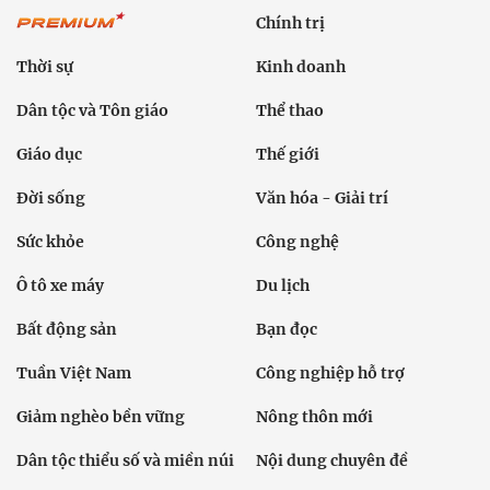
Chính trị
Thời sự
Kinh doanh
Dân tộc và Tôn giáo
Thể thao
Giáo dục
Thế giới
Đời sống
Văn hóa - Giải trí
Sức khỏe
Công nghệ
Ô tô xe máy
Du lịch
Bất động sản
Bạn đọc
Tuần Việt Nam
Công nghiệp hỗ trợ
Giảm nghèo bền vững
Nông thôn mới
Dân tộc thiểu số và miền núi
Nội dung chuyên đề