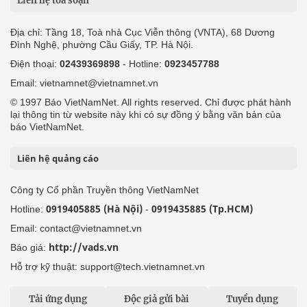
Liên hệ tòa soạn
Địa chỉ: Tầng 18, Toà nhà Cục Viễn thông (VNTA), 68 Dương
Đình Nghệ, phường Cầu Giấy, TP. Hà Nội.
Điện thoại:
02439369898
- Hotline:
0923457788
Email: vietnamnet@vietnamnet.vn
© 1997 Báo VietNamNet. All rights reserved. Chỉ được phát hành
lại thông tin từ website này khi có sự đồng ý bằng văn bản của
báo VietNamNet.
Liên hệ quảng cáo
Công ty Cổ phần Truyền thông VietNamNet
0919405885 (Hà Nội)
0919435885 (Tp.HCM)
Hotline:
-
Email: contact@vietnamnet.vn
http://vads.vn
Báo giá:
Hỗ trợ kỹ thuật: support@tech.vietnamnet.vn
Tải ứng dụng
Độc giả gửi bài
Tuyển dụng