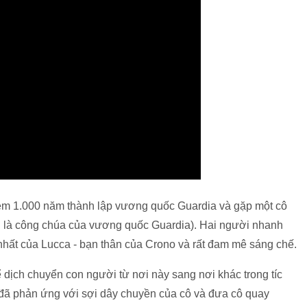
niệm 1.000 năm thành lập vương quốc Guardia và gặp một cô
nh là công chúa của vương quốc Guardia). Hai người nhanh
nhất của Lucca - bạn thân của Crono và rất đam mê sáng chế.
 dịch chuyển con người từ nơi này sang nơi khác trong tíc
 đã phản ứng với sợi dây chuyền của cô và đưa cô quay