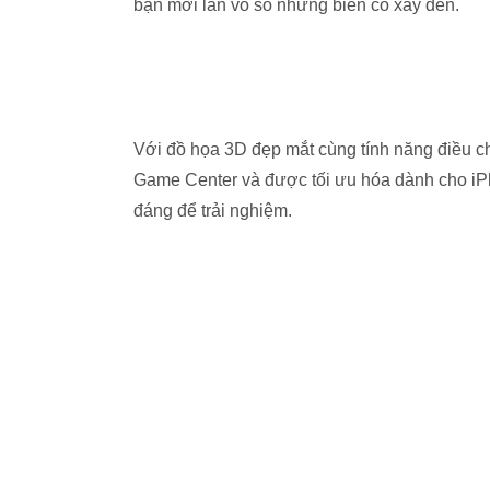
bạn mới lẫn vô số những biến cố xảy đến.
Với đồ họa 3D đẹp mắt cùng tính năng điều ch
Game Center và được tối ưu hóa dành cho iP
đáng để trải nghiệm.