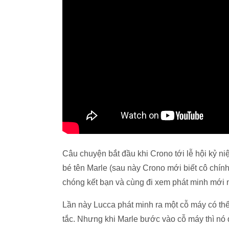
Câu chuyện bắt đầu khi Crono tới lễ hội kỷ 
bé tên Marle (sau này Crono mới biết cô chí
chóng kết bạn và cùng đi xem phát minh mới 
Lần này Lucca phát minh ra một cỗ máy có thể
tắc. Nhưng khi Marle bước vào cỗ máy thì nó