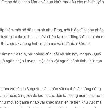
 Crono đã đi theo Marle về quá khứ, mở đầu cho một chuyến
ặp thêm một số đồng minh như Frog, một hiệp sĩ bị phù phép
từ tương lai được Lucca sửa chữa lại nên đồng ý đi theo nhóm
 thủy, cực kỳ nóng tính, mạnh mẽ và rất “thích” Crono.
c ám như Azala, nữ hoàng của loài bò sát; hay Magus - Quỷ
à ngăn chặn Lavos - một sinh vật ngoài hành tinh - hút cạn
hóm với tối đa 3 người, các nhân vật có thể tấn công riêng
hóm 2 hoặc 3 người để tạo ra các đòn tấn công mãnh mẽ hơn.
như một số game nhập vai khác mà hiện ra trên khu vực mà