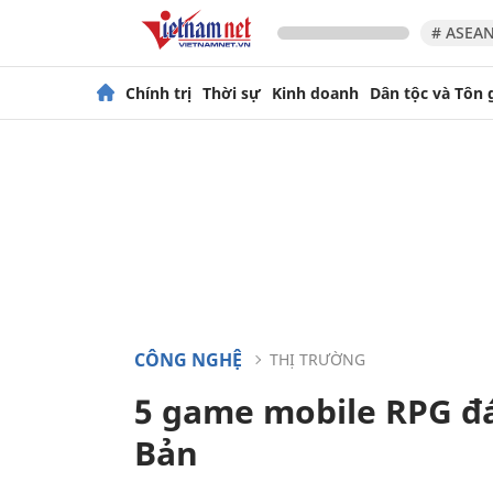
# ASEAN
Chính trị
Thời sự
Kinh doanh
Dân tộc và Tôn 
CÔNG NGHỆ
THỊ TRƯỜNG
5 game mobile RPG đá
Bản