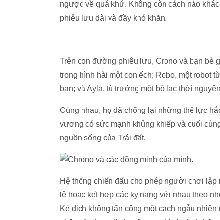
ngược về quá khứ. Không còn cách nào khác,
phiêu lưu dài và đầy khó khăn.
Trên con đường phiêu lưu, Crono và bạn bè g
trong hình hài một con ếch; Robo, một robot 
bạn; và Ayla, tù trưởng một bộ lạc thời nguyên
Cùng nhau, họ đã chống lại những thế lực hắ
vương có sức mạnh khủng khiếp và cuối cùng l
nguồn sống của Trái đất.
Hệ thống chiến đấu cho phép người chơi lập n
lẻ hoặc kết hợp các kỹ năng với nhau theo n
Kẻ địch không tấn công một cách ngẫu nhiên 