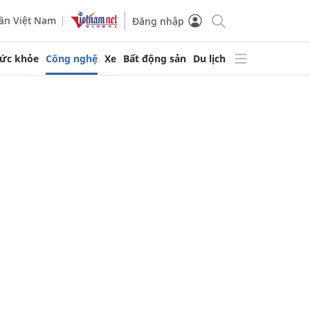
ần Việt Nam
Đăng nhập
ức khỏe
Công nghệ
Xe
Bất động sản
Du lịch