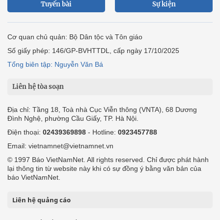
Tuyến bài
Sự kiện
Cơ quan chủ quản: Bộ Dân tộc và Tôn giáo
Số giấy phép: 146/GP-BVHTTDL, cấp ngày 17/10/2025
Tổng biên tập: Nguyễn Văn Bá
Liên hệ tòa soạn
Địa chỉ: Tầng 18, Toà nhà Cục Viễn thông (VNTA), 68 Dương
Đình Nghệ, phường Cầu Giấy, TP. Hà Nội.
Điện thoại:
02439369898
- Hotline:
0923457788
Email: vietnamnet@vietnamnet.vn
© 1997 Báo VietNamNet. All rights reserved. Chỉ được phát hành
lại thông tin từ website này khi có sự đồng ý bằng văn bản của
báo VietNamNet.
Liên hệ quảng cáo