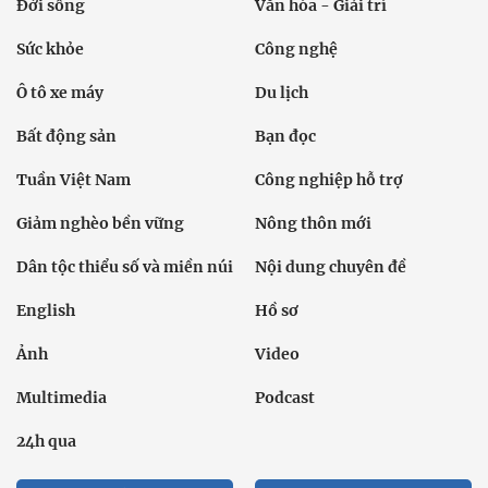
Đời sống
Văn hóa - Giải trí
Sức khỏe
Công nghệ
Ô tô xe máy
Du lịch
Bất động sản
Bạn đọc
Tuần Việt Nam
Công nghiệp hỗ trợ
Giảm nghèo bền vững
Nông thôn mới
Dân tộc thiểu số và miền núi
Nội dung chuyên đề
English
Hồ sơ
Ảnh
Video
Multimedia
Podcast
24h qua