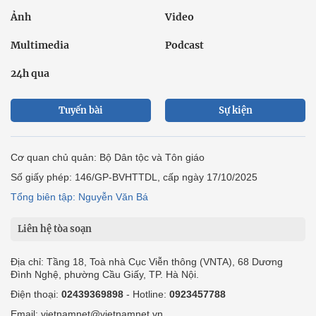
Ảnh
Video
Multimedia
Podcast
24h qua
Tuyến bài
Sự kiện
Cơ quan chủ quản: Bộ Dân tộc và Tôn giáo
Số giấy phép: 146/GP-BVHTTDL, cấp ngày 17/10/2025
Tổng biên tập: Nguyễn Văn Bá
Liên hệ tòa soạn
Địa chỉ: Tầng 18, Toà nhà Cục Viễn thông (VNTA), 68 Dương
Đình Nghệ, phường Cầu Giấy, TP. Hà Nội.
Điện thoại:
02439369898
- Hotline:
0923457788
Email: vietnamnet@vietnamnet.vn