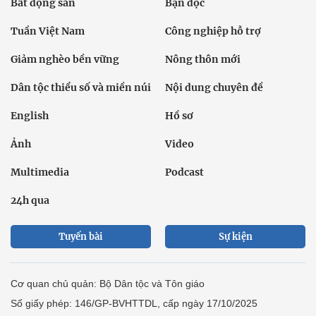
Bất động sản
Bạn đọc
Tuần Việt Nam
Công nghiệp hỗ trợ
Giảm nghèo bền vững
Nông thôn mới
Dân tộc thiểu số và miền núi
Nội dung chuyên đề
English
Hồ sơ
Ảnh
Video
Multimedia
Podcast
24h qua
Tuyến bài
Sự kiện
Cơ quan chủ quản: Bộ Dân tộc và Tôn giáo
Số giấy phép: 146/GP-BVHTTDL, cấp ngày 17/10/2025