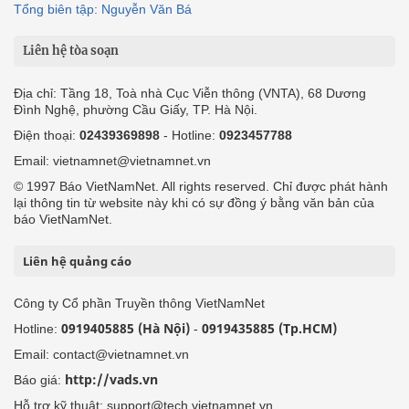
Tổng biên tập: Nguyễn Văn Bá
Liên hệ tòa soạn
Địa chỉ: Tầng 18, Toà nhà Cục Viễn thông (VNTA), 68 Dương
Đình Nghệ, phường Cầu Giấy, TP. Hà Nội.
Điện thoại:
02439369898
- Hotline:
0923457788
Email: vietnamnet@vietnamnet.vn
© 1997 Báo VietNamNet. All rights reserved. Chỉ được phát hành
lại thông tin từ website này khi có sự đồng ý bằng văn bản của
báo VietNamNet.
Liên hệ quảng cáo
Công ty Cổ phần Truyền thông VietNamNet
0919405885 (Hà Nội)
0919435885 (Tp.HCM)
Hotline:
-
Email: contact@vietnamnet.vn
http://vads.vn
Báo giá:
Hỗ trợ kỹ thuật: support@tech.vietnamnet.vn