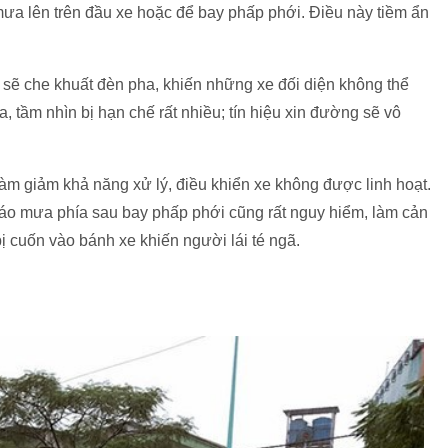
ưa lên trên đầu xe hoặc để bay phấp phới. Điều này tiềm ẩn
i sẽ che khuất đèn pha, khiến những xe đối diện không thể
a, tầm nhìn bị hạn chế rất nhiều; tín hiệu xin đường sẽ vô
làm giảm khả năng xử lý, điều khiển xe không được linh hoạt.
 áo mưa phía sau bay phấp phới cũng rất nguy hiểm, làm cản
bị cuốn vào bánh xe khiến người lái té ngã.