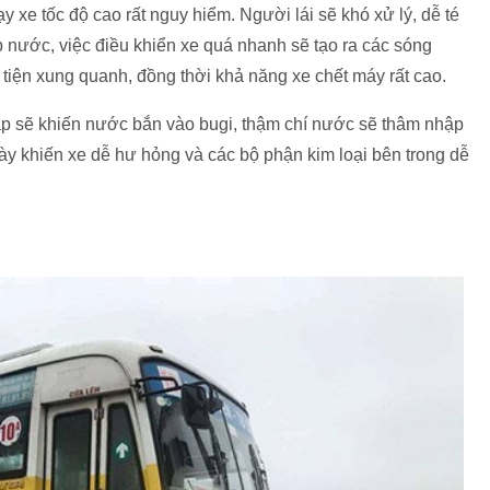
y xe tốc độ cao rất nguy hiểm. Người lái sẽ khó xử lý, dễ té
ước, việc điều khiển xe quá nhanh sẽ tạo ra các sóng
ện xung quanh, đồng thời khả năng xe chết máy rất cao.
p sẽ khiến nước bắn vào bugi, thậm chí nước sẽ thâm nhập
này khiến xe dễ hư hỏng và các bộ phận kim loại bên trong dễ