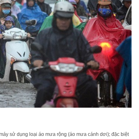
máy sử dụng loại áo mưa rộng (áo mưa cánh dơi); đặc biệt