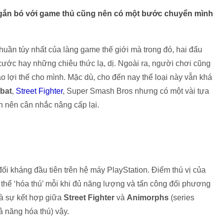
gắn bó với game thủ cũng nên có một bước chuyển mình
huần túy nhất của làng game thế giới mà trong đó, hai đấu
cước hay những chiêu thức lạ, dị. Ngoài ra, người chơi cũng
ạo lợi thế cho mình. Mặc dù, cho đến nay thể loại này vẫn khá
bat
,
Street Fighter
, Super Smash Bros nhưng có một vài tựa
h nên cân nhắc nâng cấp lại.
ối kháng đầu tiên trên hệ máy PlayStation. Điểm thú vị của
 thể ‘hóa thú’ mỗi khi đủ năng lượng và tấn công đối phương
à sự kết hợp giữa
Street Fighter
và
Animorphs
(series
 năng hóa thú) vậy.