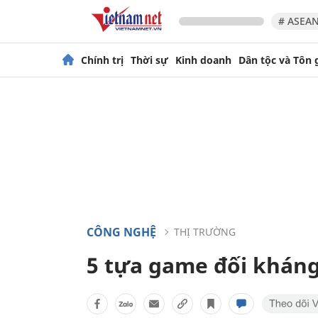
# ASEAN
Chính trị
Thời sự
Kinh doanh
Dân tộc và Tôn 
CÔNG NGHỆ
THỊ TRƯỜNG
5 tựa game đối kháng