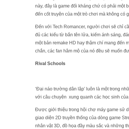
này, đây là game đối kháng chứ có phải một b
đến cốt truyện của một trò chơi mà không có 
Đến với Tech Romancer, người chơi sẽ chỉ cần
đủ các kiểu từ bắn tên lửa, kiếm ánh sáng, đá
một bản remake HD hay thậm chí mang đến một
chắn, các fan hâm mộ của nó đều sẽ muốn đượ
Rival Schools
‘Đại náo trường dân lập’ luôn là một trong n
với câu chuyện xung quanh các học sinh của 
Được giới thiệu trong hội chợ máy game sử d
giao diện 2D truyền thống của dòng game Stre
nhân vật 3D, đồ họa đầy màu sắc và những thế