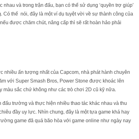
c nhau và trong trận đấu, bạn có thể sử dụng ‘quyền trợ giúp’
 Có thể nói, đây là một ví dụ tuyệt vời về sự thành công của
ếu được chăm chút, nâng cấp thì sẽ rất hoàn hảo phải
c nhiều ấn tượng nhất của Capcom, nhà phát hành chuyên
 năm với Super Smash Bros, Power Stone được khoác lên
ầy màu sắc chứ không như các trò chơi 2D cũ kỹ nữa.
 đấu trường và thực hiện nhiều thao tác khác nhau và thu
 chiêu đầy uy lực. Nhìn chung, đây là một tựa game khá hay
ị trường game đã quá bão hòa với game online như ngày nay