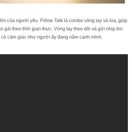
ếm của người yêu. Pillow Talk là combo vòng tay và loa, giúp
n gái theo thời gian thực. Vòng tay theo dõi và gửi nhịp tim
ạn có cảm giác như người ấy đang nằm cạnh mình.