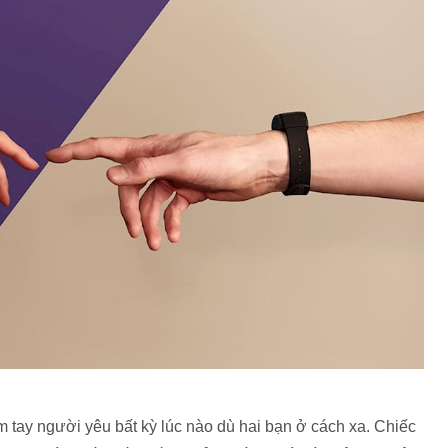
 tay người yêu bất kỳ lúc nào dù hai bạn ở cách xa. Chiếc