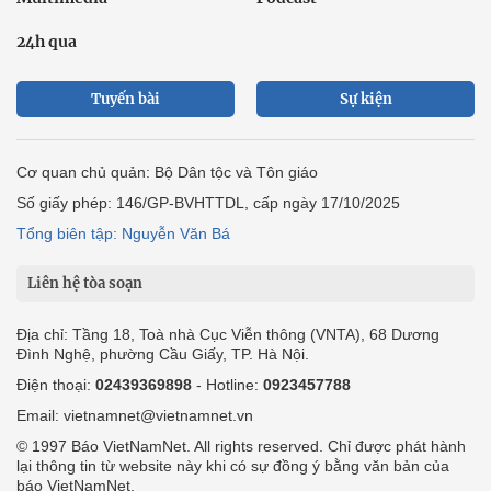
24h qua
Tuyến bài
Sự kiện
Cơ quan chủ quản: Bộ Dân tộc và Tôn giáo
Số giấy phép: 146/GP-BVHTTDL, cấp ngày 17/10/2025
Tổng biên tập: Nguyễn Văn Bá
Liên hệ tòa soạn
Địa chỉ: Tầng 18, Toà nhà Cục Viễn thông (VNTA), 68 Dương
Đình Nghệ, phường Cầu Giấy, TP. Hà Nội.
Điện thoại:
02439369898
- Hotline:
0923457788
Email: vietnamnet@vietnamnet.vn
© 1997 Báo VietNamNet. All rights reserved. Chỉ được phát hành
lại thông tin từ website này khi có sự đồng ý bằng văn bản của
báo VietNamNet.