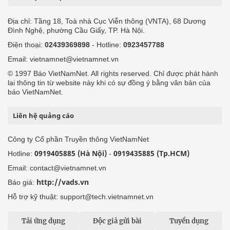
Địa chỉ: Tầng 18, Toà nhà Cục Viễn thông (VNTA), 68 Dương
Đình Nghệ, phường Cầu Giấy, TP. Hà Nội.
Điện thoại:
02439369898
- Hotline:
0923457788
Email: vietnamnet@vietnamnet.vn
© 1997 Báo VietNamNet. All rights reserved. Chỉ được phát hành
lại thông tin từ website này khi có sự đồng ý bằng văn bản của
báo VietNamNet.
Liên hệ quảng cáo
Công ty Cổ phần Truyền thông VietNamNet
0919405885 (Hà Nội)
0919435885 (Tp.HCM)
Hotline:
-
Email: contact@vietnamnet.vn
http://vads.vn
Báo giá:
Hỗ trợ kỹ thuật: support@tech.vietnamnet.vn
Tải ứng dụng
Độc giả gửi bài
Tuyển dụng