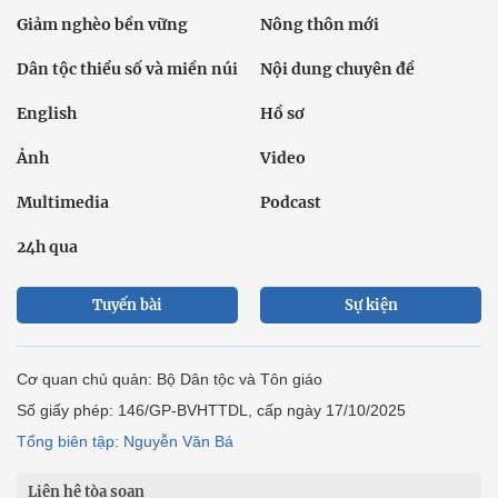
Giảm nghèo bền vững
Nông thôn mới
Dân tộc thiểu số và miền núi
Nội dung chuyên đề
English
Hồ sơ
Ảnh
Video
Multimedia
Podcast
24h qua
Tuyến bài
Sự kiện
Cơ quan chủ quản: Bộ Dân tộc và Tôn giáo
Số giấy phép: 146/GP-BVHTTDL, cấp ngày 17/10/2025
Tổng biên tập: Nguyễn Văn Bá
Liên hệ tòa soạn