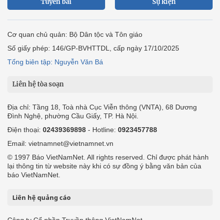
Tuyến bài
Sự kiện
Cơ quan chủ quản: Bộ Dân tộc và Tôn giáo
Số giấy phép: 146/GP-BVHTTDL, cấp ngày 17/10/2025
Tổng biên tập: Nguyễn Văn Bá
Liên hệ tòa soạn
Địa chỉ: Tầng 18, Toà nhà Cục Viễn thông (VNTA), 68 Dương
Đình Nghệ, phường Cầu Giấy, TP. Hà Nội.
Điện thoại:
02439369898
- Hotline:
0923457788
Email: vietnamnet@vietnamnet.vn
© 1997 Báo VietNamNet. All rights reserved. Chỉ được phát hành
lại thông tin từ website này khi có sự đồng ý bằng văn bản của
báo VietNamNet.
Liên hệ quảng cáo
Công ty Cổ phần Truyền thông VietNamNet