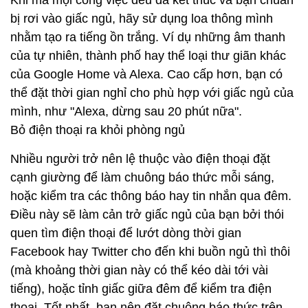
Khi mà mọi công việc đều đã kết thúc và bạn chuẩn
bị rơi vào giấc ngủ, hãy sử dụng loa thông mình
nhằm tạo ra tiếng ồn trắng. Ví dụ những âm thanh
của tự nhiên, thành phố hay thể loại thư giãn khác
của Google Home và Alexa. Cao cấp hơn, bạn có
thể đặt thời gian nghỉ cho phù hợp với giấc ngủ của
mình, như "Alexa, dừng sau 20 phút nữa".
Bỏ điện thoại ra khỏi phòng ngủ
Nhiều người trở nên lệ thuộc vào điện thoại đặt
cạnh giường để làm chuông báo thức mỗi sáng,
hoặc kiểm tra các thông báo hay tin nhắn qua đêm.
Điều này sẽ làm cản trở giấc ngủ của bạn bởi thói
quen tìm điện thoại để lướt dòng thời gian
Facebook hay Twitter cho đến khi buồn ngủ thì thôi
(mà khoảng thời gian này có thể kéo dài tới vài
tiếng), hoặc tỉnh giấc giữa đêm để kiểm tra điện
thoại. Tốt nhất, bạn nên đặt chuông báo thức trên