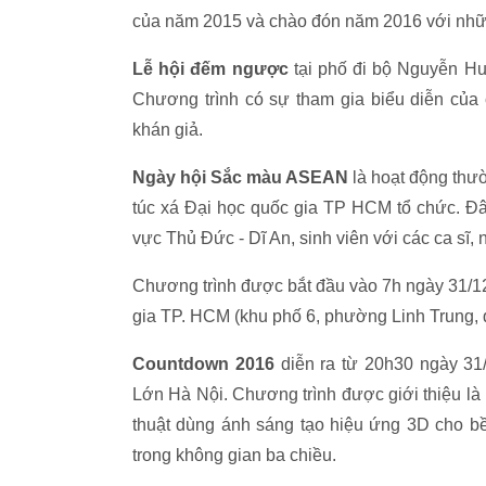
của năm 2015 và chào đón năm 2016 với nhữ
Lễ hội đếm ngược
tại phố đi bộ Nguyễn Huệ
Chương trình có sự tham gia biểu diễn của 
khán giả.
Ngày hội Sắc màu ASEAN
là hoạt động thư
túc xá Đại học quốc gia TP HCM tổ chức. Đây
vực Thủ Đức - Dĩ An, sinh viên với các ca sĩ, n
Chương trình được bắt đầu vào 7h ngày 31/12
gia TP. HCM (khu phố 6, phường Linh Trung, 
Countdown 2016
diễn ra từ 20h30 ngày 31
Lớn Hà Nội. Chương trình được giới thiệu là
thuật dùng ánh sáng tạo hiệu ứng 3D cho bề
trong không gian ba chiều.