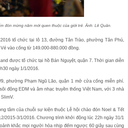
m đón mừng năm mới quen thuộc của giới trẻ. Ảnh: Lê Quân.
2016 tổ chức tại lô 13, đường Tân Trào, phường Tân Phú,
 Vé vào cổng từ 149.000-880.000 đồng.
and được tổ chức tại hồ Bán Nguyệt, quận 7. Thời gian diễn
0h30 ngày 1/1/2016.
23/9, phường Phạm Ngũ Lão, quận 1 mở cửa cổng miễn phí.
sôi động EDM và âm nhạc truyền thống Việt Nam, với 3 nhà
 SlimV.
ọng tâm của chuỗi sự kiện thuộc Lễ hội chào đón Noel & Tết
12/2015-3/1/2016. Chương trình khởi động lúc 22h ngày 31/1
khoảnh khắc mọi người hòa nhịp đếm ngược 60 giây sau cùng