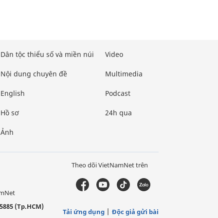
Dân tộc thiểu số và miền núi
Video
Nội dung chuyên đề
Multimedia
English
Podcast
Hồ sơ
24h qua
Ảnh
Theo dõi VietNamNet trên
amNet
5885 (Tp.HCM)
Tải ứng dụng
Độc giả gửi bài