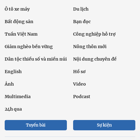
Ô tô xe máy
Du lịch
Bất động sản
Bạn đọc
Tuần Việt Nam
Công nghiệp hỗ trợ
Giảm nghèo bền vững
Nông thôn mới
Dân tộc thiểu số và miền núi
Nội dung chuyên đề
English
Hồ sơ
Ảnh
Video
Multimedia
Podcast
24h qua
Tuyến bài
Sự kiện