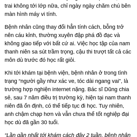
trai không tới lớp nữa, chỉ ngày ngày chăm chú bên
màn hình máy vi tính.
Bệnh nhân cũng thay đổi hẳn tính cách, bỗng trở
nên cáu kỉnh, thường xuyên đập phá đồ đạc và
không giao tiếp với bất cứ ai. Việc học tập của nam
thanh niên sa sút trầm trọng, cậu thi trượt tất cả các
môn dù trước đó học rất giỏi.
Khi tới khám tại bệnh viện, bệnh nhân ở trong tình
trạng “người gầy như xác ve, tóc dài ngang vai”, là
trường hợp nghiện internet nặng. Bác sĩ Dũng chia
sẻ, sau 7 năm điều trị trường kỳ, hiện tại nam thanh
niên đã ổn định, có thể tiếp tục đi học. Tuy nhiên,
anh chậm chạp hơn và vẫn chưa thể tốt nghiệp đại
học dù đã gần 30 tuổi.
“Lần gần nhất tới khám cách đây 2 tuần, bệnh nhân