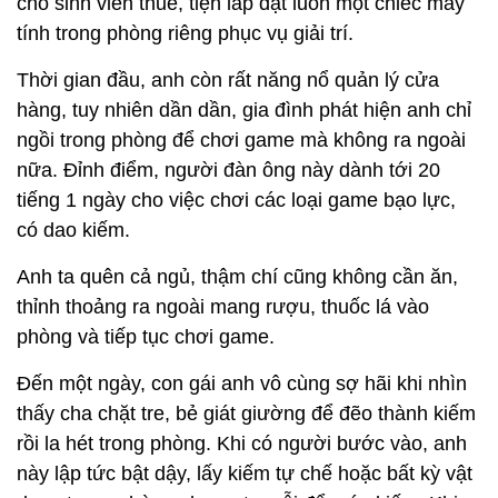
nữa. Đỉnh điểm, người đàn ông này dành tới 20
tiếng 1 ngày cho việc chơi các loại game bạo lực,
có dao kiếm.
Anh ta quên cả ngủ, thậm chí cũng không cần ăn,
thỉnh thoảng ra ngoài mang rượu, thuốc lá vào
phòng và tiếp tục chơi game.
Đến một ngày, con gái anh vô cùng sợ hãi khi nhìn
thấy cha chặt tre, bẻ giát giường để đẽo thành kiếm
rồi la hét trong phòng. Khi có người bước vào, anh
này lập tức bật dậy, lấy kiếm tự chế hoặc bất kỳ vật
dụng trong phòng như vợt muỗi để múa kiếm. Khi
tách biệt người đàn ông khỏi máy tính, anh quậy
phá, la hét, đòi được tiếp tục đấu với các nhân vật
trong game.
Bác sĩ Dũng cho biết, thời điểm tới khám, người này