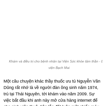
Khám và điều trị cho bệnh nhân tại Viện Sức khỏe tâm thần - Bệ
viện Bạch Mai
Một câu chuyện khác thầy thuốc ưu tú Nguyễn Văn
Dũng rất nhớ là về người đàn ông sinh năm 1974,
trú tại Thái Nguyên, tới khám vào năm 2009. Sự
việc bắt đầu khi anh này mở cửa hàng internet để
cho sinh viên thuê, tiện lắp đặt luôn một chiếc máy
tính trong phòng riêng phục vụ giải trí.
Thời gian đầu, anh còn rất năng nổ quản lý cửa
hàng, tuy nhiên dần dần, gia đình phát hiện anh chỉ
ngồi trong phòng để chơi game mà không ra ngoài