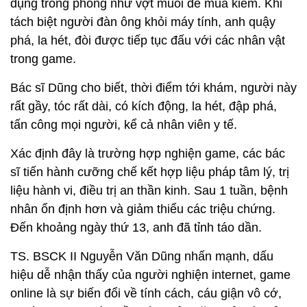
rất gầy, tóc rất dài, có kích động, la hét, đập phá,
tấn công mọi người, kể cả nhân viên y tế.
Xác định đây là trường hợp nghiện game, các bác
sĩ tiến hành cưỡng chế kết hợp liệu pháp tâm lý, trị
liệu hành vi, điều trị an thần kinh. Sau 1 tuần, bệnh
nhân ổn định hơn và giảm thiểu các triệu chứng.
Đến khoảng ngày thứ 13, anh đã tỉnh táo dần.
TS. BSCK II Nguyễn Văn Dũng nhấn mạnh, dấu
hiệu dễ nhận thấy của người nghiện internet, game
online là sự biến đổi về tính cách, cáu giận vô cớ,
xa lánh mọi người, gầy sút, không ăn ngủ mà chỉ
tập trung vào thiết bị thông minh. Khi bị cản trở “thú
vui”, họ dễ bùng nổ sự tức giận, kích động.
Bác sĩ Dũng khuyến cáo, với những trường hợp
này, bệnh nhân cần được
điều trị tâm thần
ngay