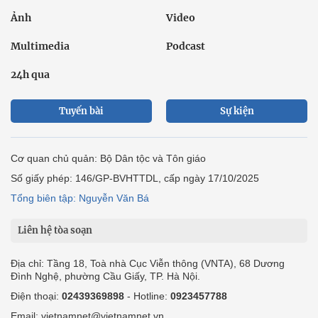
Tuyến bài
Sự kiện
Cơ quan chủ quản: Bộ Dân tộc và Tôn giáo
Số giấy phép: 146/GP-BVHTTDL, cấp ngày 17/10/2025
Tổng biên tập: Nguyễn Văn Bá
Liên hệ tòa soạn
Địa chỉ: Tầng 18, Toà nhà Cục Viễn thông (VNTA), 68 Dương
Đình Nghệ, phường Cầu Giấy, TP. Hà Nội.
Điện thoại:
02439369898
- Hotline:
0923457788
Email: vietnamnet@vietnamnet.vn
© 1997 Báo VietNamNet. All rights reserved. Chỉ được phát hành
lại thông tin từ website này khi có sự đồng ý bằng văn bản của
báo VietNamNet.
Liên hệ quảng cáo