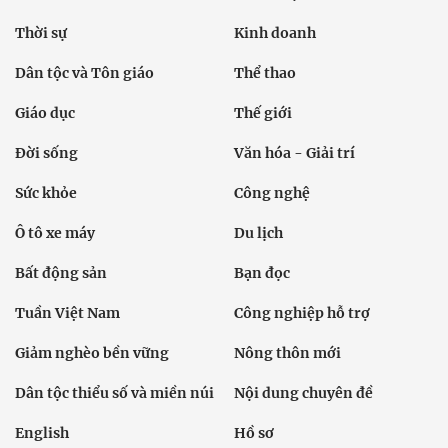
Đời sống
Văn hóa - Giải trí
Sức khỏe
Công nghệ
Ô tô xe máy
Du lịch
Bất động sản
Bạn đọc
Tuần Việt Nam
Công nghiệp hỗ trợ
Giảm nghèo bền vững
Nông thôn mới
Dân tộc thiểu số và miền núi
Nội dung chuyên đề
English
Hồ sơ
Ảnh
Video
Multimedia
Podcast
24h qua