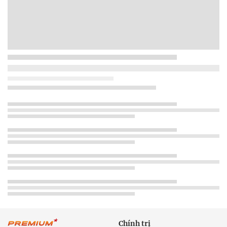
Chính trị
Thời sự
Kinh doanh
Dân tộc và Tôn giáo
Thể thao
Giáo dục
Thế giới