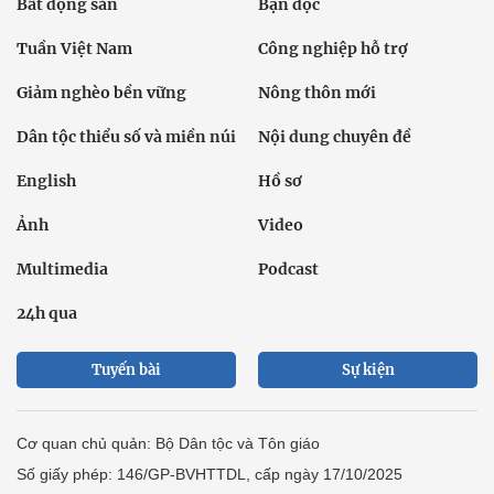
Bất động sản
Bạn đọc
Tuần Việt Nam
Công nghiệp hỗ trợ
Giảm nghèo bền vững
Nông thôn mới
Dân tộc thiểu số và miền núi
Nội dung chuyên đề
English
Hồ sơ
Ảnh
Video
Multimedia
Podcast
24h qua
Tuyến bài
Sự kiện
Cơ quan chủ quản: Bộ Dân tộc và Tôn giáo
Số giấy phép: 146/GP-BVHTTDL, cấp ngày 17/10/2025