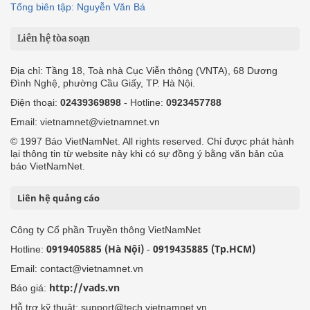
Tổng biên tập: Nguyễn Văn Bá
Liên hệ tòa soạn
Địa chỉ: Tầng 18, Toà nhà Cục Viễn thông (VNTA), 68 Dương
Đình Nghệ, phường Cầu Giấy, TP. Hà Nội.
Điện thoại:
02439369898
- Hotline:
0923457788
Email: vietnamnet@vietnamnet.vn
© 1997 Báo VietNamNet. All rights reserved. Chỉ được phát hành
lại thông tin từ website này khi có sự đồng ý bằng văn bản của
báo VietNamNet.
Liên hệ quảng cáo
Công ty Cổ phần Truyền thông VietNamNet
0919405885 (Hà Nội)
0919435885 (Tp.HCM)
Hotline:
-
Email: contact@vietnamnet.vn
http://vads.vn
Báo giá:
Hỗ trợ kỹ thuật: support@tech.vietnamnet.vn