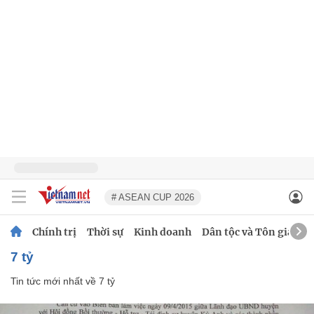
# ASEAN CUP 2026
Chính trị
Thời sự
Kinh doanh
Dân tộc và Tôn giáo
7 tỷ
Tin tức mới nhất về
7 tỷ