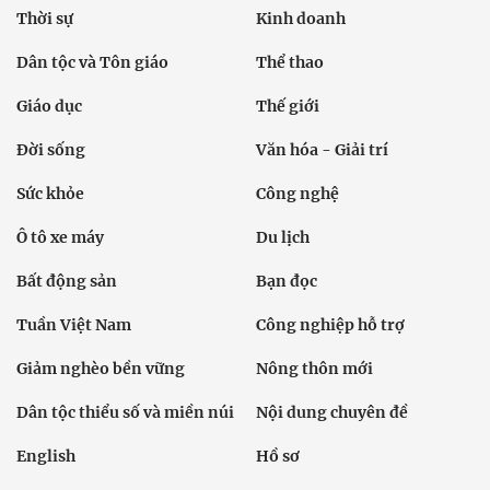
Thời sự
Kinh doanh
Dân tộc và Tôn giáo
Thể thao
Giáo dục
Thế giới
Đời sống
Văn hóa - Giải trí
Sức khỏe
Công nghệ
Ô tô xe máy
Du lịch
Bất động sản
Bạn đọc
Tuần Việt Nam
Công nghiệp hỗ trợ
Giảm nghèo bền vững
Nông thôn mới
Dân tộc thiểu số và miền núi
Nội dung chuyên đề
English
Hồ sơ