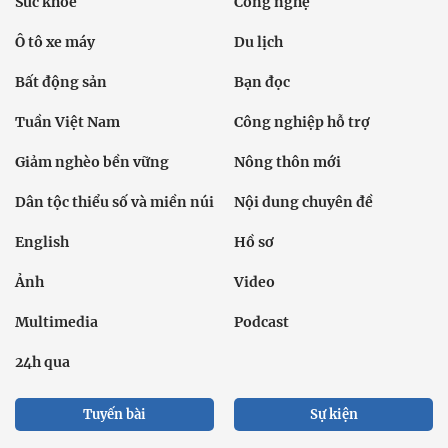
Sức khỏe
Công nghệ
Ô tô xe máy
Du lịch
Bất động sản
Bạn đọc
Tuần Việt Nam
Công nghiệp hỗ trợ
Giảm nghèo bền vững
Nông thôn mới
Dân tộc thiểu số và miền núi
Nội dung chuyên đề
English
Hồ sơ
Ảnh
Video
Multimedia
Podcast
24h qua
Tuyến bài
Sự kiện