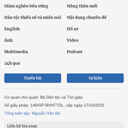
Giảm nghèo bền vững
Nông thôn mới
Dân tộc thiểu số và miền núi
Nội dung chuyên đề
English
Hồ sơ
Ảnh
Video
Multimedia
Podcast
24h qua
Tuyến bài
Sự kiện
Cơ quan chủ quản: Bộ Dân tộc và Tôn giáo
Số giấy phép: 146/GP-BVHTTDL, cấp ngày 17/10/2025
Tổng biên tập: Nguyễn Văn Bá
Liên hệ tòa soạn