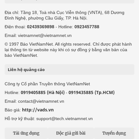
Địa chỉ: Tầng 18, Toà nhà Cục Viễn thông (VNTA), 68 Dương
Đình Nghệ, phường Cầu Giấy, TP. Hà Nội.
Điện thoại:
02439369898
- Hotline:
0923457788
Email: vietnamnet@vietnamnet.vn
© 1997 Báo VietNamNet. All rights reserved. Chỉ được phát hành
lại thông tin từ website này khi có sự đồng ý bằng văn bản của
báo VietNamNet.
Liên hệ quảng cáo
Công ty Cổ phần Truyền thông VietNamNet
0919405885 (Hà Nội)
0919435885 (Tp.HCM)
Hotline:
-
Email: contact@vietnamnet.vn
http://vads.vn
Báo giá:
Hỗ trợ kỹ thuật: support@tech.vietnamnet.vn
Tải ứng dụng
Độc giả gửi bài
Tuyển dụng