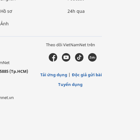
Hồ sơ
24h qua
Ảnh
Theo dõi VietNamNet trên
amNet
5885 (Tp.HCM)
Tải ứng dụng
Độc giả gửi bài
Tuyển dụng
mnet.vn