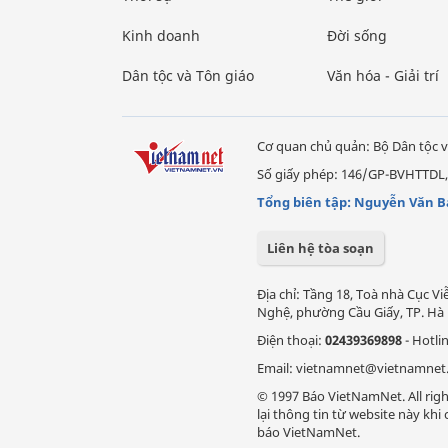
Kinh doanh
Đời sống
Dân tộc và Tôn giáo
Văn hóa - Giải trí
Cơ quan chủ quản: Bộ Dân tộc v
Số giấy phép: 146/GP-BVHTTDL,
Tổng biên tập: Nguyễn Văn B
Liên hệ tòa soạn
Địa chỉ: Tầng 18, Toà nhà Cục 
Nghệ, phường Cầu Giấy, TP. Hà 
Điện thoại:
02439369898
- Hotli
Email: vietnamnet@vietnamnet
© 1997 Báo VietNamNet. All righ
lại thông tin từ website này kh
báo VietNamNet.