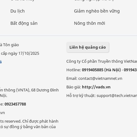
Du lịch
Giảm nghèo bền vững
Bất động sản
Nông thôn mới
à Tôn giáo
Liên hệ quảng cáo
 cấp ngày 17/10/2025
Công ty Cổ phần Truyền thông VietN
á
Hotline:
0919405885 (Hà Nội)
-
091943
Email: contact@vietnamnet.vn
Báo giá:
http://vads.vn
Viễn thông (VNTA), 68 Dương Đình
Nội.
Hỗ trợ kỹ thuật: support@tech.vietna
ne:
0923457788
.vn
ts reserved. Chỉ được phát hành
i có sự đồng ý bằng văn bản của