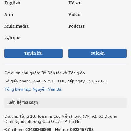
English
Hồ sơ
Ảnh
Video
Multimedia
Podcast
24h qua
Tuyến bài
Sự kiện
Cơ quan chủ quản: Bộ Dân tộc và Tôn giáo
Số giấy phép: 146/GP-BVHTTDL, cấp ngày 17/10/2025
Tổng biên tập: Nguyễn Văn Bá
Liên hệ tòa soạn
Địa chỉ: Tầng 18, Toà nhà Cục Viễn thông (VNTA), 68 Dương
Đình Nghệ, phường Cầu Giấy, TP. Hà Nội.
Điện thoại:
02439369898
- Hotline:
0923457788