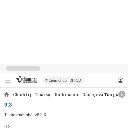
# Điểm chuẩn ĐH-CĐ
Chính trị
Thời sự
Kinh doanh
Dân tộc và Tôn giáo
9.3
Tin tức mới nhất về
9.3
9.3