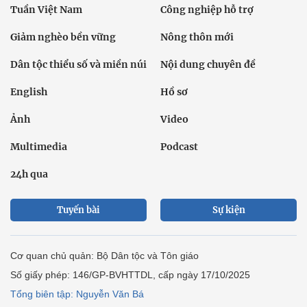
Tuần Việt Nam
Công nghiệp hỗ trợ
Giảm nghèo bền vững
Nông thôn mới
Dân tộc thiểu số và miền núi
Nội dung chuyên đề
English
Hồ sơ
Ảnh
Video
Multimedia
Podcast
24h qua
Tuyến bài
Sự kiện
Cơ quan chủ quản: Bộ Dân tộc và Tôn giáo
Số giấy phép: 146/GP-BVHTTDL, cấp ngày 17/10/2025
Tổng biên tập: Nguyễn Văn Bá