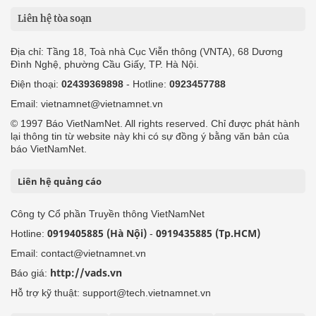
Liên hệ tòa soạn
Địa chỉ: Tầng 18, Toà nhà Cục Viễn thông (VNTA), 68 Dương
Đình Nghệ, phường Cầu Giấy, TP. Hà Nội.
Điện thoại:
02439369898
- Hotline:
0923457788
Email: vietnamnet@vietnamnet.vn
© 1997 Báo VietNamNet. All rights reserved. Chỉ được phát hành
lại thông tin từ website này khi có sự đồng ý bằng văn bản của
báo VietNamNet.
Liên hệ quảng cáo
Công ty Cổ phần Truyền thông VietNamNet
0919405885 (Hà Nội)
0919435885 (Tp.HCM)
Hotline:
-
Email: contact@vietnamnet.vn
http://vads.vn
Báo giá:
Hỗ trợ kỹ thuật: support@tech.vietnamnet.vn