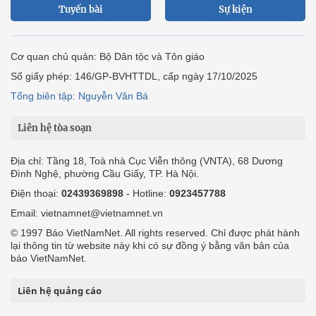
Tuyến bài
Sự kiện
Cơ quan chủ quản: Bộ Dân tộc và Tôn giáo
Số giấy phép: 146/GP-BVHTTDL, cấp ngày 17/10/2025
Tổng biên tập: Nguyễn Văn Bá
Liên hệ tòa soạn
Địa chỉ: Tầng 18, Toà nhà Cục Viễn thông (VNTA), 68 Dương
Đình Nghệ, phường Cầu Giấy, TP. Hà Nội.
Điện thoại:
02439369898
- Hotline:
0923457788
Email: vietnamnet@vietnamnet.vn
© 1997 Báo VietNamNet. All rights reserved. Chỉ được phát hành
lại thông tin từ website này khi có sự đồng ý bằng văn bản của
báo VietNamNet.
Liên hệ quảng cáo