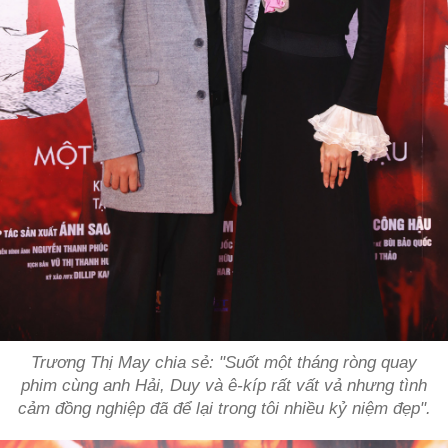
Trương Thị May chia sẻ: "Suốt một tháng ròng quay
phim cùng anh Hải, Duy và ê-kíp rất vất vả nhưng tình
cảm đồng nghiệp đã để lại trong tôi nhiều kỷ niệm đẹp".