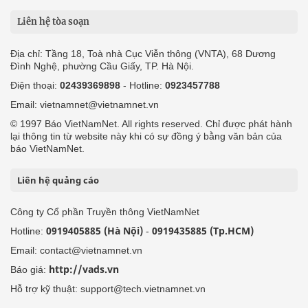
Liên hệ tòa soạn
Địa chỉ: Tầng 18, Toà nhà Cục Viễn thông (VNTA), 68 Dương
Đình Nghệ, phường Cầu Giấy, TP. Hà Nội.
Điện thoại:
02439369898
- Hotline:
0923457788
Email: vietnamnet@vietnamnet.vn
© 1997 Báo VietNamNet. All rights reserved. Chỉ được phát hành
lại thông tin từ website này khi có sự đồng ý bằng văn bản của
báo VietNamNet.
Liên hệ quảng cáo
Công ty Cổ phần Truyền thông VietNamNet
0919405885 (Hà Nội)
0919435885 (Tp.HCM)
Hotline:
-
Email: contact@vietnamnet.vn
http://vads.vn
Báo giá:
Hỗ trợ kỹ thuật: support@tech.vietnamnet.vn