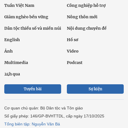
Tuần Việt Nam
Công nghiệp hỗ trợ
Giảm nghèo bền vững
Nông thôn mới
Dân tộc thiểu số và miền núi
Nội dung chuyên đề
English
Hồ sơ
Ảnh
Video
Multimedia
Podcast
24h qua
Tuyến bài
Sự kiện
Cơ quan chủ quản: Bộ Dân tộc và Tôn giáo
Số giấy phép: 146/GP-BVHTTDL, cấp ngày 17/10/2025
Tổng biên tập: Nguyễn Văn Bá