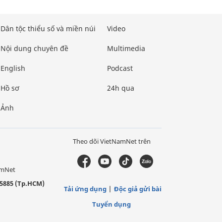
Dân tộc thiểu số và miền núi
Video
Nội dung chuyên đề
Multimedia
English
Podcast
Hồ sơ
24h qua
Ảnh
Theo dõi VietNamNet trên
amNet
5885 (Tp.HCM)
Tải ứng dụng
Độc giả gửi bài
Tuyển dụng