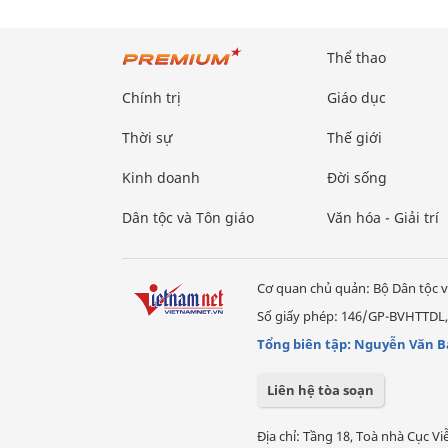
Thể thao
Chính trị
Giáo dục
Thời sự
Thế giới
Kinh doanh
Đời sống
Dân tộc và Tôn giáo
Văn hóa - Giải trí
Cơ quan chủ quản: Bộ Dân tộc v
Số giấy phép: 146/GP-BVHTTDL,
Tổng biên tập: Nguyễn Văn B
Liên hệ tòa soạn
Địa chỉ: Tầng 18, Toà nhà Cục 