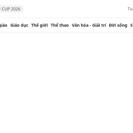
 CUP 2026
Tu
giáo
Giáo dục
Thế giới
Thể thao
Văn hóa - Giải trí
Đời sống
S