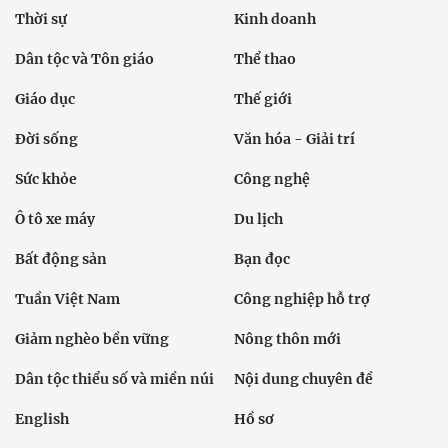
Thời sự
Kinh doanh
Dân tộc và Tôn giáo
Thể thao
Giáo dục
Thế giới
Đời sống
Văn hóa - Giải trí
Sức khỏe
Công nghệ
Ô tô xe máy
Du lịch
Bất động sản
Bạn đọc
Tuần Việt Nam
Công nghiệp hỗ trợ
Giảm nghèo bền vững
Nông thôn mới
Dân tộc thiểu số và miền núi
Nội dung chuyên đề
English
Hồ sơ