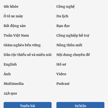
Sức khỏe
Công nghệ
Ô tô xe máy
Du lịch
Bất động sản
Bạn đọc
Tuần Việt Nam
Công nghiệp hỗ trợ
Giảm nghèo bền vững
Nông thôn mới
Dân tộc thiểu số và miền núi
Nội dung chuyên đề
English
Hồ sơ
Ảnh
Video
Multimedia
Podcast
24h qua
Tuyến bài
Sự kiện