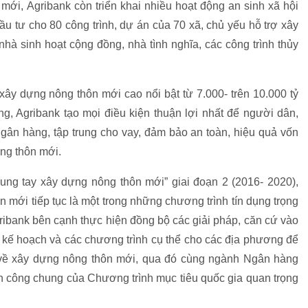
ới, Agribank còn triển khai nhiều hoạt động an sinh xã hội
ầu tư cho 80 công trình, dự án của 70 xã, chủ yếu hỗ trợ xây
nhà sinh hoạt cộng đồng, nhà tình nghĩa, các công trình thủy
ây dựng nông thôn mới cao nổi bật từ 7.000- trên 10.000 tỷ
g, Agribank tạo mọi điều kiện thuận lợi nhất để người dân,
ân hàng, tập trung cho vay, đảm bảo an toàn, hiệu quả vốn
ông thôn mới.
ng tay xây dựng nông thôn mới” giai đoạn 2 (2016- 2020),
 mới tiếp tục là một trong những chương trình tín dụng trọng
gribank bên cạnh thực hiện đồng bộ các giải pháp, căn cứ vào
ó kế hoạch và các chương trình cụ thể cho các địa phương để
 về xây dựng nông thôn mới, qua đó cùng ngành Ngân hàng
nh công chung của Chương trình mục tiêu quốc gia quan trọng