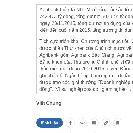
Agribank hiện là NHTM có tổng tài sản lớ
742.473 tỷ đồng, tổng dư nợ 603.644 tỷ đồ
ngày 23/11/2015, tổng dư nợ tín dụng của
kiến đến cuối năm 2015, tăng trưởng tín dụn
Tích cực triển khai Chương trình mục tiêu
được nhận Thư khen của Chủ tịch nước về t
Agribank gồm Agribank Bắc Giang, Agriba
Bằng khen của Thủ tướng Chính phủ vì đã c
thôn mới giai đoạn 2010-2015; được Đảng
ghi nhận là Ngân hàng Thương mại đi đầu t
được trao các giải thưởng "Doanh nghiệp th
đồng", “Vì sự nghiệp xóa đói, giảm nghèo”…
Viết Chung
Bình luận