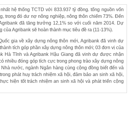
n nhất hệ thống TCTD với 833.937 tỷ đồng. tổng nguồn vốn
ng, trong đó dư nợ nông nghiệp, nông thôn chiếm 73%. Đến
 Agribank đã tăng trưởng 12,1% so với cuối năm 2014. Dự
g của Agribank sẽ hoàn thành mục tiêu đề ra (11-13%).
 Quốc gia về xây dựng nông thôn mới, Agribank đã vinh dự
hành tích góp phần xây dựng nông thôn mới; 03 đơn vị của
nk Hà Tĩnh và Agribank Hậu Giang đã vinh dự được nhận
ó nhiều đóng góp tích cực trong phong trào xây dựng nông
, Nhà nước, ngành Ngân hàng cùng cộng đồng biết đến và
rong phát huy trách nhiệm xã hội, đảm bảo an sinh xã hội,
ực hiện tốt trách nhiệm an sinh xã hội và phát triển cộng