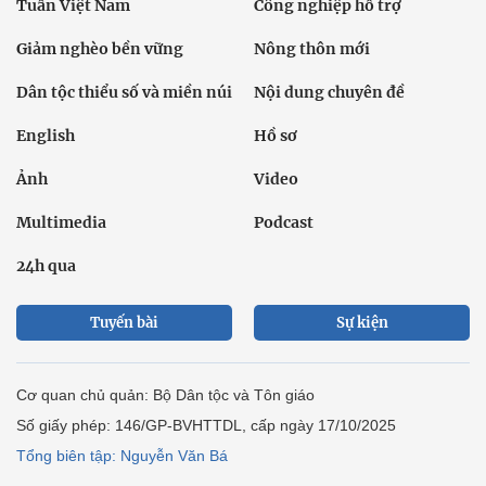
Tuần Việt Nam
Công nghiệp hỗ trợ
Giảm nghèo bền vững
Nông thôn mới
Dân tộc thiểu số và miền núi
Nội dung chuyên đề
English
Hồ sơ
Ảnh
Video
Multimedia
Podcast
24h qua
Tuyến bài
Sự kiện
Cơ quan chủ quản: Bộ Dân tộc và Tôn giáo
Số giấy phép: 146/GP-BVHTTDL, cấp ngày 17/10/2025
Tổng biên tập: Nguyễn Văn Bá