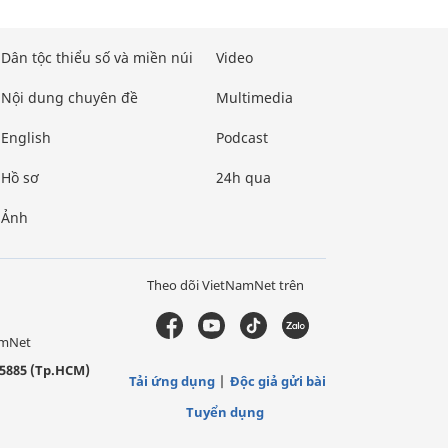
Dân tộc thiểu số và miền núi
Video
Nội dung chuyên đề
Multimedia
English
Podcast
Hồ sơ
24h qua
Ảnh
Theo dõi VietNamNet trên
amNet
5885 (Tp.HCM)
Tải ứng dụng
Độc giả gửi bài
Tuyển dụng