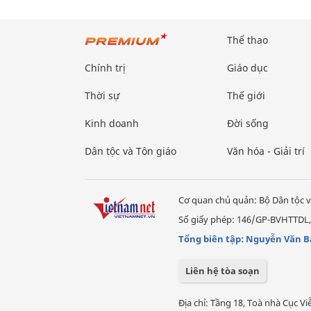
Thể thao
Chính trị
Giáo dục
Thời sự
Thế giới
Kinh doanh
Đời sống
Dân tộc và Tôn giáo
Văn hóa - Giải trí
Cơ quan chủ quản: Bộ Dân tộc v
Số giấy phép: 146/GP-BVHTTDL,
Tổng biên tập: Nguyễn Văn B
Liên hệ tòa soạn
Địa chỉ: Tầng 18, Toà nhà Cục 