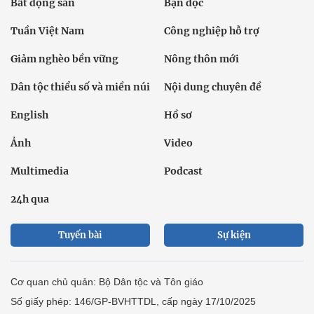
Bất động sản
Bạn đọc
Tuần Việt Nam
Công nghiệp hỗ trợ
Giảm nghèo bền vững
Nông thôn mới
Dân tộc thiểu số và miền núi
Nội dung chuyên đề
English
Hồ sơ
Ảnh
Video
Multimedia
Podcast
24h qua
Tuyến bài
Sự kiện
Cơ quan chủ quản: Bộ Dân tộc và Tôn giáo
Số giấy phép: 146/GP-BVHTTDL, cấp ngày 17/10/2025