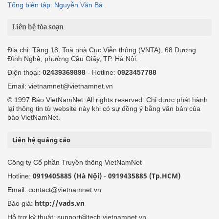
Tổng biên tập: Nguyễn Văn Bá
Liên hệ tòa soạn
Địa chỉ: Tầng 18, Toà nhà Cục Viễn thông (VNTA), 68 Dương
Đình Nghệ, phường Cầu Giấy, TP. Hà Nội.
Điện thoại:
02439369898
- Hotline:
0923457788
Email: vietnamnet@vietnamnet.vn
© 1997 Báo VietNamNet. All rights reserved. Chỉ được phát hành
lại thông tin từ website này khi có sự đồng ý bằng văn bản của
báo VietNamNet.
Liên hệ quảng cáo
Công ty Cổ phần Truyền thông VietNamNet
0919405885 (Hà Nội)
0919435885 (Tp.HCM)
Hotline:
-
Email: contact@vietnamnet.vn
http://vads.vn
Báo giá:
Hỗ trợ kỹ thuật: support@tech.vietnamnet.vn