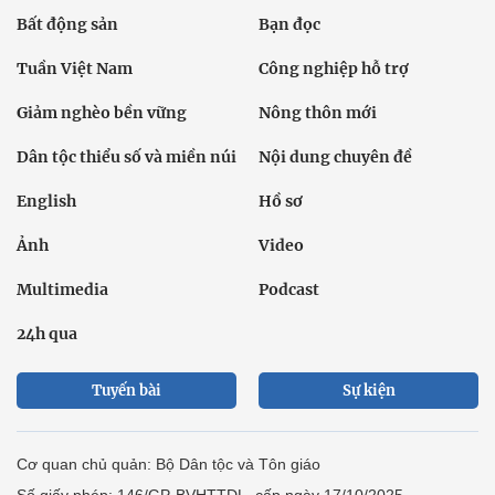
Bất động sản
Bạn đọc
Tuần Việt Nam
Công nghiệp hỗ trợ
Giảm nghèo bền vững
Nông thôn mới
Dân tộc thiểu số và miền núi
Nội dung chuyên đề
English
Hồ sơ
Ảnh
Video
Multimedia
Podcast
24h qua
Tuyến bài
Sự kiện
Cơ quan chủ quản: Bộ Dân tộc và Tôn giáo