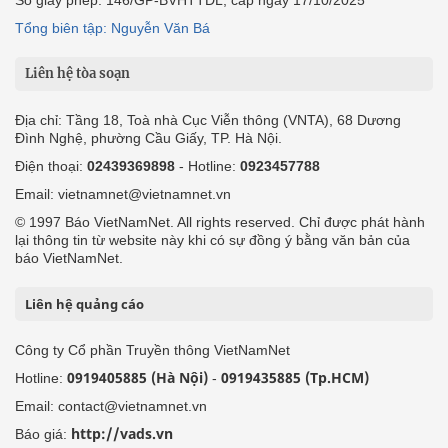
Số giấy phép: 146/GP-BVHTTDL, cấp ngày 17/10/2025
Tổng biên tập: Nguyễn Văn Bá
Liên hệ tòa soạn
Địa chỉ: Tầng 18, Toà nhà Cục Viễn thông (VNTA), 68 Dương
Đình Nghệ, phường Cầu Giấy, TP. Hà Nội.
Điện thoại:
02439369898
- Hotline:
0923457788
Email: vietnamnet@vietnamnet.vn
© 1997 Báo VietNamNet. All rights reserved. Chỉ được phát hành
lại thông tin từ website này khi có sự đồng ý bằng văn bản của
báo VietNamNet.
Liên hệ quảng cáo
Công ty Cổ phần Truyền thông VietNamNet
0919405885 (Hà Nội)
0919435885 (Tp.HCM)
Hotline:
-
Email: contact@vietnamnet.vn
http://vads.vn
Báo giá: