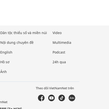
Dân tộc thiểu số và miền núi
Video
Nội dung chuyên đề
Multimedia
English
Podcast
Hồ sơ
24h qua
Ảnh
Theo dõi VietNamNet trên
amNet
5885 (Tp.HCM)