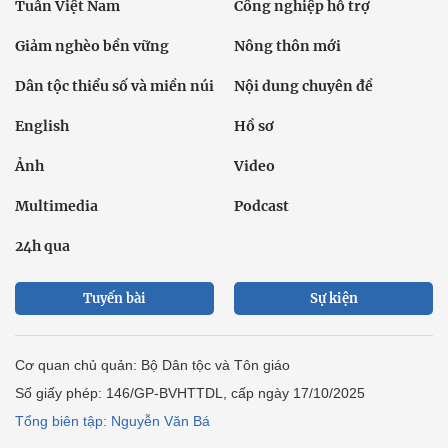
Tuần Việt Nam
Công nghiệp hỗ trợ
Giảm nghèo bền vững
Nông thôn mới
Dân tộc thiểu số và miền núi
Nội dung chuyên đề
English
Hồ sơ
Ảnh
Video
Multimedia
Podcast
24h qua
Tuyến bài
Sự kiện
Cơ quan chủ quản: Bộ Dân tộc và Tôn giáo
Số giấy phép: 146/GP-BVHTTDL, cấp ngày 17/10/2025
Tổng biên tập: Nguyễn Văn Bá