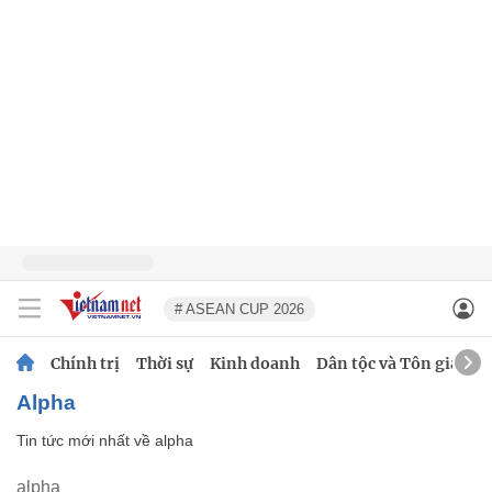
# ASEAN CUP 2026
Chính trị
Thời sự
Kinh doanh
Dân tộc và Tôn giáo
alpha
Tin tức mới nhất về
alpha
alpha