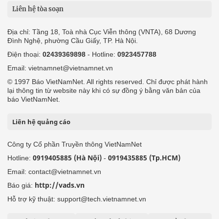
Liên hệ tòa soạn
Địa chỉ: Tầng 18, Toà nhà Cục Viễn thông (VNTA), 68 Dương
Đình Nghệ, phường Cầu Giấy, TP. Hà Nội.
Điện thoại:
02439369898
- Hotline:
0923457788
Email: vietnamnet@vietnamnet.vn
© 1997 Báo VietNamNet. All rights reserved. Chỉ được phát hành
lại thông tin từ website này khi có sự đồng ý bằng văn bản của
báo VietNamNet.
Liên hệ quảng cáo
Công ty Cổ phần Truyền thông VietNamNet
0919405885 (Hà Nội)
0919435885 (Tp.HCM)
Hotline:
-
Email: contact@vietnamnet.vn
http://vads.vn
Báo giá:
Hỗ trợ kỹ thuật: support@tech.vietnamnet.vn