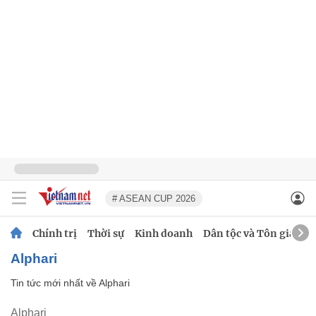
# ASEAN CUP 2026
Chính trị
Thời sự
Kinh doanh
Dân tộc và Tôn giáo
Alphari
Tin tức mới nhất về
Alphari
Alphari