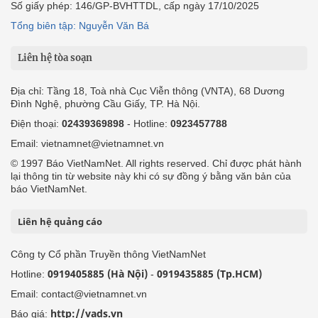
Số giấy phép: 146/GP-BVHTTDL, cấp ngày 17/10/2025
Tổng biên tập: Nguyễn Văn Bá
Liên hệ tòa soạn
Địa chỉ: Tầng 18, Toà nhà Cục Viễn thông (VNTA), 68 Dương
Đình Nghệ, phường Cầu Giấy, TP. Hà Nội.
Điện thoại:
02439369898
- Hotline:
0923457788
Email: vietnamnet@vietnamnet.vn
© 1997 Báo VietNamNet. All rights reserved. Chỉ được phát hành
lại thông tin từ website này khi có sự đồng ý bằng văn bản của
báo VietNamNet.
Liên hệ quảng cáo
Công ty Cổ phần Truyền thông VietNamNet
0919405885 (Hà Nội)
0919435885 (Tp.HCM)
Hotline:
-
Email: contact@vietnamnet.vn
http://vads.vn
Báo giá: