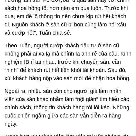
hương làm sàn Forex4you rủ qua sàn này với chính
sách hoa hồng tốt hơn nên em qua luôn. Trước khi
qua, em để lộ thông tin nên chưa kịp rút hết khách
đi. Nguồn khách ở sàn cũ bị bọn cùng làm nói xấu
và cướp hết”, Tuấn chia sẻ.
Theo Tuấn, người cướp khách đầu tư ở sàn cũ
không phải ai xa lạ mà chính là anh rể của cậu. Kinh
nghiệm IB rỉ tai nhau, trước khi chuyển sàn, cần
“nịnh” để khách rút hết tiền khỏi tài khoản. Sau đó,
xúi khách hàng nộp vào sàn mới để nhận hoa hồng.
Ngoài ra, nhiều sàn còn cho người giả làm nhân
viên của sàn khác nhằm làm “nội gián” tìm hiểu các
chính sách, thông tin khách hàng rồi lôi kéo. Những
cuộc chiến ngầm giữa các sàn vẫn diễn ra hàng
ngày.