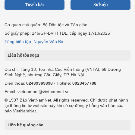
Tuyến bài
Sự kiện
Cơ quan chủ quản: Bộ Dân tộc và Tôn giáo
Số giấy phép: 146/GP-BVHTTDL, cấp ngày 17/10/2025
Tổng biên tập: Nguyễn Văn Bá
Liên hệ tòa soạn
Địa chỉ: Tầng 18, Toà nhà Cục Viễn thông (VNTA), 68 Dương
Đình Nghệ, phường Cầu Giấy, TP. Hà Nội.
Điện thoại:
02439369898
- Hotline:
0923457788
Email: vietnamnet@vietnamnet.vn
© 1997 Báo VietNamNet. All rights reserved. Chỉ được phát hành
lại thông tin từ website này khi có sự đồng ý bằng văn bản của
báo VietNamNet.
Liên hệ quảng cáo