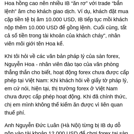
Hoa hồng cao nên nhiều IB “ăn rơ” với trade “bắn
lệnh” âm cho khách giao dịch. Ví dụ, khách đặt mua
cặp tiền tệ bị âm 10.000 USD, IB tiếp tục mồi khách
nộp thêm 10.000 USD để gồng lệnh. Cuối cùng, tất
cả số tiền trong tài khoản của khách cháy”, nhân
viên môi giới tên Hoa kể.
Khi tôi hỏi về các văn bản pháp lý của sàn forex,
Nguyễn Hoa - nhân viên đào tạo của văn phòng
thẳng thắn cho biết, hoạt động forex chưa được cấp
phép tại Việt Nam: Khi khách hỏi về giấy tờ pháp lý,
em cứ nói, hiện tại, thị trường forex ở Việt Nam
chưa được cấp phép hoạt động. Khi đã chính thức,
chị em mình không thể kiếm ăn được vì liên quan
thuế phí.
Anh Nguyễn Đức Luân (Hà Nội) từng bị IB dụ dỗ
nộp vào tài khoản 12.000 USD để chơi forex tại sàn