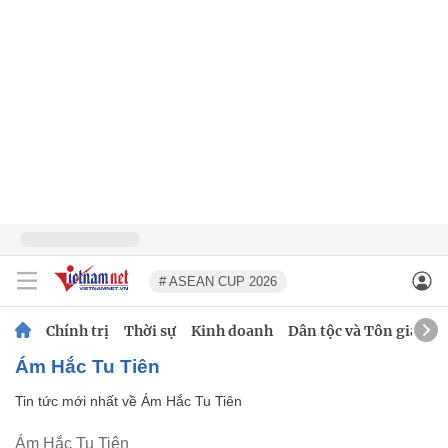
# ASEAN CUP 2026
Chính trị
Thời sự
Kinh doanh
Dân tộc và Tôn giáo
Ám Hắc Tu Tiên
Tin tức mới nhất về
Ám Hắc Tu Tiên
Ám Hắc Tu Tiên