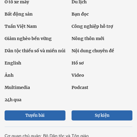
Ô tô xe máy
Du lịch
Bất động sản
Bạn đọc
Tuần Việt Nam
Công nghiệp hỗ trợ
Giảm nghèo bền vững
Nông thôn mới
Dân tộc thiểu số và miền núi
Nội dung chuyên đề
English
Hồ sơ
Ảnh
Video
Multimedia
Podcast
24h qua
Tuyến bài
Sự kiện
Cơ quan chủ quản: Bộ Dân tộc và Tôn giáo