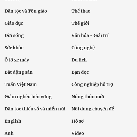
Dân tộc và Tôn giáo
Thể thao
Giáo dục
Thế giới
Đời sống
Văn hóa - Giải trí
Sức khỏe
Công nghệ
Ô tô xe máy
Du lịch
Bất động sản
Bạn đọc
Tuần Việt Nam
Công nghiệp hỗ trợ
Giảm nghèo bền vững
Nông thôn mới
Dân tộc thiểu số và miền núi
Nội dung chuyên đề
English
Hồ sơ
Ảnh
Video