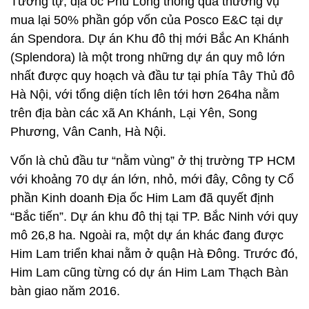
Tương tự, địa ốc Phú Long thông qua thương vụ
mua lại 50% phần góp vốn của Posco E&C tại dự
án Spendora. Dự án Khu đô thị mới Bắc An Khánh
(Splendora) là một trong những dự án quy mô lớn
nhất được quy hoạch và đầu tư tại phía Tây Thủ đô
Hà Nội, với tổng diện tích lên tới hơn 264ha nằm
trên địa bàn các xã An Khánh, Lại Yên, Song
Phương, Vân Canh, Hà Nội.
Vốn là chủ đầu tư “nằm vùng” ở thị trường TP HCM
với khoảng 70 dự án lớn, nhỏ, mới đây, Công ty Cổ
phần Kinh doanh Địa ốc Him Lam đã quyết định
“Bắc tiến”. Dự án khu đô thị tại TP. Bắc Ninh với quy
mô 26,8 ha. Ngoài ra, một dự án khác đang được
Him Lam triển khai nằm ở quận Hà Đông. Trước đó,
Him Lam cũng từng có dự án Him Lam Thạch Bàn
bàn giao năm 2016.