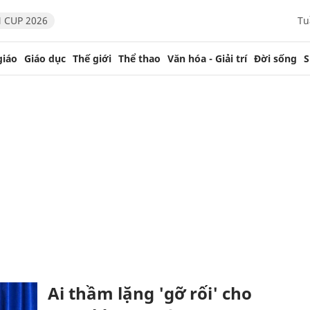
 CUP 2026
Tu
giáo
Giáo dục
Thế giới
Thể thao
Văn hóa - Giải trí
Đời sống
S
Ai thầm lặng 'gỡ rối' cho