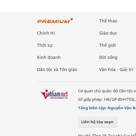
Thể thao
Chính trị
Giáo dục
Thời sự
Thế giới
Kinh doanh
Đời sống
Dân tộc và Tôn giáo
Văn hóa - Giải trí
Cơ quan chủ quản: Bộ Dân tộc v
Số giấy phép: 146/GP-BVHTTDL,
Tổng biên tập: Nguyễn Văn B
Liên hệ tòa soạn
Địa chỉ: Tầng 18, Toà nhà Cục 