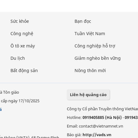
Sức khỏe
Bạn đọc
Công nghệ
Tuần Việt Nam
Ô tô xe máy
Công nghiệp hỗ trợ
Du lịch
Giảm nghèo bền vững
Bất động sản
Nông thôn mới
à Tôn giáo
Liên hệ quảng cáo
 cấp ngày 17/10/2025
Công ty Cổ phần Truyền thông VietN
á
Hotline:
0919405885 (Hà Nội)
-
091943
Email: contact@vietnamnet.vn
Báo giá:
http://vads.vn
Viễn thông (VNTA), 68 Dương Đình