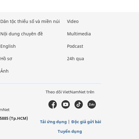
Dân tộc thiểu số và miền núi
Video
Nội dung chuyên đề
Multimedia
English
Podcast
Hồ sơ
24h qua
Ảnh
Theo dõi VietNamNet trên
amNet
5885 (Tp.HCM)
Tải ứng dụng
Độc giả gửi bài
Tuyển dụng