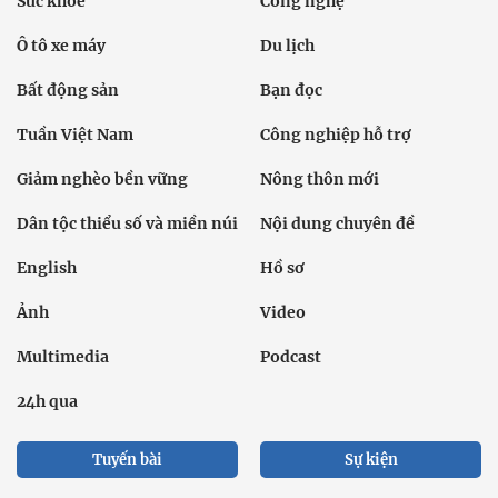
Sức khỏe
Công nghệ
Ô tô xe máy
Du lịch
Bất động sản
Bạn đọc
Tuần Việt Nam
Công nghiệp hỗ trợ
Giảm nghèo bền vững
Nông thôn mới
Dân tộc thiểu số và miền núi
Nội dung chuyên đề
English
Hồ sơ
Ảnh
Video
Multimedia
Podcast
24h qua
Tuyến bài
Sự kiện