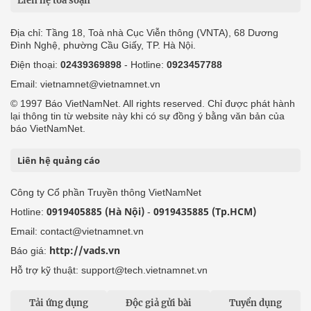
Liên hệ tòa soạn
Địa chỉ: Tầng 18, Toà nhà Cục Viễn thông (VNTA), 68 Dương
Đình Nghệ, phường Cầu Giấy, TP. Hà Nội.
Điện thoại:
02439369898
- Hotline:
0923457788
Email: vietnamnet@vietnamnet.vn
© 1997 Báo VietNamNet. All rights reserved. Chỉ được phát hành
lại thông tin từ website này khi có sự đồng ý bằng văn bản của
báo VietNamNet.
Liên hệ quảng cáo
Công ty Cổ phần Truyền thông VietNamNet
0919405885 (Hà Nội)
0919435885 (Tp.HCM)
Hotline:
-
Email: contact@vietnamnet.vn
http://vads.vn
Báo giá:
Hỗ trợ kỹ thuật: support@tech.vietnamnet.vn
Tải ứng dụng
Độc giả gửi bài
Tuyển dụng