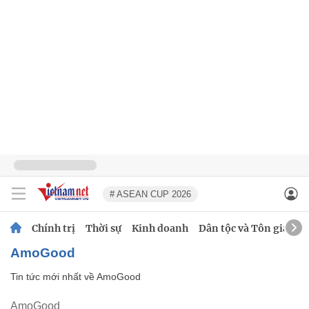
# ASEAN CUP 2026
Chính trị
Thời sự
Kinh doanh
Dân tộc và Tôn giáo
AmoGood
Tin tức mới nhất về
AmoGood
AmoGood