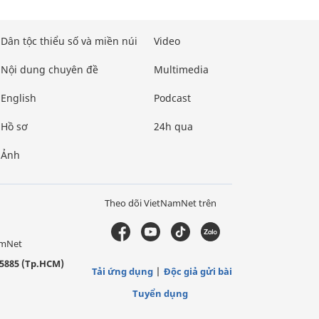
Dân tộc thiểu số và miền núi
Video
Nội dung chuyên đề
Multimedia
English
Podcast
Hồ sơ
24h qua
Ảnh
Theo dõi VietNamNet trên
amNet
5885 (Tp.HCM)
Tải ứng dụng
Độc giả gửi bài
Tuyển dụng