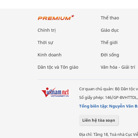
Thể thao
Chính trị
Giáo dục
Thời sự
Thế giới
Kinh doanh
Đời sống
Dân tộc và Tôn giáo
Văn hóa - Giải trí
Cơ quan chủ quản: Bộ Dân tộc v
Số giấy phép: 146/GP-BVHTTDL,
Tổng biên tập: Nguyễn Văn B
Liên hệ tòa soạn
Địa chỉ: Tầng 18, Toà nhà Cục 