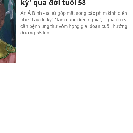
ký' qua đời tuổi 58
An Á Bình - tài tử góp mặt trong các phim kinh điển
như 'Tây du ký', 'Tam quốc diễn nghĩa',... qua đời vì
căn bệnh ung thư vòm họng giai đoạn cuối, hưởng
dương 58 tuổi.