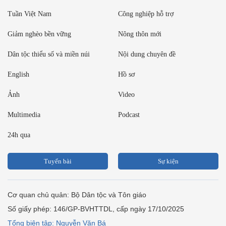
Tuần Việt Nam
Công nghiệp hỗ trợ
Giảm nghèo bền vững
Nông thôn mới
Dân tộc thiểu số và miền núi
Nội dung chuyên đề
English
Hồ sơ
Ảnh
Video
Multimedia
Podcast
24h qua
Tuyến bài
Sự kiện
Cơ quan chủ quản: Bộ Dân tộc và Tôn giáo
Số giấy phép: 146/GP-BVHTTDL, cấp ngày 17/10/2025
Tổng biên tập: Nguyễn Văn Bá