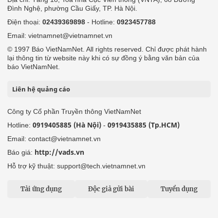
Đình Nghệ, phường Cầu Giấy, TP. Hà Nội.
Điện thoại:
02439369898
- Hotline:
0923457788
Email: vietnamnet@vietnamnet.vn
© 1997 Báo VietNamNet. All rights reserved. Chỉ được phát hành
lại thông tin từ website này khi có sự đồng ý bằng văn bản của
báo VietNamNet.
Liên hệ quảng cáo
Công ty Cổ phần Truyền thông VietNamNet
0919405885 (Hà Nội)
0919435885 (Tp.HCM)
Hotline:
-
Email: contact@vietnamnet.vn
http://vads.vn
Báo giá:
Hỗ trợ kỹ thuật: support@tech.vietnamnet.vn
Tải ứng dụng
Độc giả gửi bài
Tuyển dụng