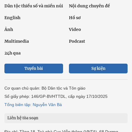
Dân tộc thiểu số và miền núi
Nội dung chuyên đề
English
Hồ sơ
Ảnh
Video
Multimedia
Podcast
24h qua
Tuyến bài
Sự kiện
Cơ quan chủ quản: Bộ Dân tộc và Tôn giáo
Số giấy phép: 146/GP-BVHTTDL, cấp ngày 17/10/2025
Tổng biên tập: Nguyễn Văn Bá
Liên hệ tòa soạn
Địa chỉ: Tầng 18, Toà nhà Cục Viễn thông (VNTA), 68 Dương