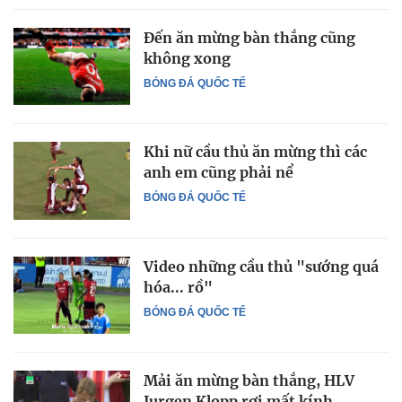
Đến ăn mừng bàn thắng cũng
không xong
BÓNG ĐÁ QUỐC TẾ
Khi nữ cầu thủ ăn mừng thì các
anh em cũng phải nể
BÓNG ĐÁ QUỐC TẾ
Video những cầu thủ "sướng quá
hóa... rồ"
BÓNG ĐÁ QUỐC TẾ
Mải ăn mừng bàn thắng, HLV
Jurgen Klopp rơi mất kính