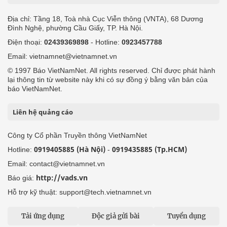
Địa chỉ: Tầng 18, Toà nhà Cục Viễn thông (VNTA), 68 Dương
Đình Nghệ, phường Cầu Giấy, TP. Hà Nội.
Điện thoại:
02439369898
- Hotline:
0923457788
Email: vietnamnet@vietnamnet.vn
© 1997 Báo VietNamNet. All rights reserved. Chỉ được phát hành
lại thông tin từ website này khi có sự đồng ý bằng văn bản của
báo VietNamNet.
Liên hệ quảng cáo
Công ty Cổ phần Truyền thông VietNamNet
0919405885 (Hà Nội)
0919435885 (Tp.HCM)
Hotline:
-
Email: contact@vietnamnet.vn
http://vads.vn
Báo giá:
Hỗ trợ kỹ thuật: support@tech.vietnamnet.vn
Tải ứng dụng
Độc giả gửi bài
Tuyển dụng